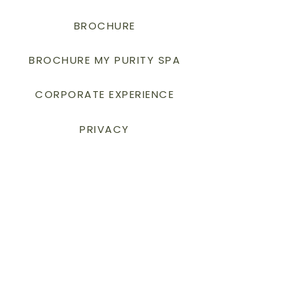
BROCHURE
BROCHURE MY PURITY SPA
CORPORATE EXPERIENCE
PRIVACY
La Collina Verde S.r.l.
Via Collina Verde, 2 24023 Clusone (BG)
P.I.
04656800168
Codice Univoco
RXMENAR
info@collinarelais.com
- Tel.
+39 0346
39511
Per prenotazioni con GDS usa uno dei
nostri codici
Amadeus: OK BGYCLR / Sabre: OK 607670