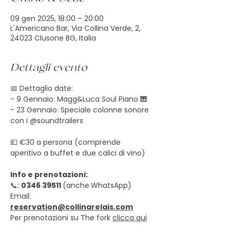
09 gen 2025, 18:00 – 20:00
L'Americano Bar, Via Collina Verde, 2,
24023 Clusone BG, Italia
Dettagli evento
📅 Dettaglio date:
- 9 Gennaio: Magg&Luca Soul Piano 🎹
- 23 Gennaio: Speciale colonne sonore 
con i 
@soundtrailers
💶 €30 a persona (comprende 
aperitivo a buffet e due calici di vino)
Info e prenotazioni:
📞: 
0346 39511 
(anche
WhatsApp) 
Email: 
reservation@collinarelais.com
Per prenotazioni su The fork 
clicca qui